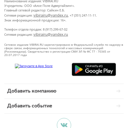
Наименование издания: VIBIRAI.RU
Учредитель: ООО «Алое Поле Адвертайзинг».
Главный сетевой редактор: Сайкин Е.Б.
vibirairu@yandex.ru
Сетевая редакция:
, +7 (351) 247-11-11.
Знак информационной продукции: 16+.
Телефон отдела продаж: 8 (917) 299-67-02
vibirairu@yandex.ru
Сетевая редакция:
Сетевое издание VIBIRAI.RU зарегистрировано в Федеральной службе по надзору в
сфере связи, информационных технологий и массовых коммуникаций
(Роскомнадзор). Свидетельство о регистрации СМИ ЭЛ № ФС 77 - 70345 от
20.07.2017 года
Добавить компанию
Добавить событие