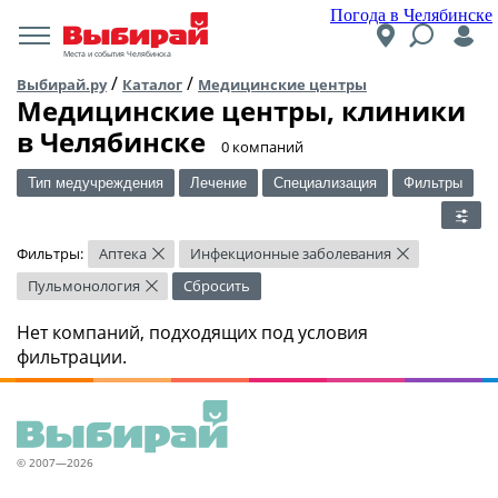
Погода в Челябинске
Места и события Челябинска
/
/
Выбирай.ру
Каталог
Медицинские центры
Медицинские центры, клиники
в Челябинске
​0 компаний
Тип медучреждения
Лечение
Специализация
Фильтры
Фильтры:
Аптека
Инфекционные заболевания
×
×
Пульмонология
Сбросить
×
Нет компаний, подходящих под условия
фильтрации.
© 2007—2026