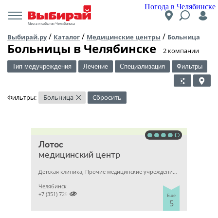
Погода в Челябинске
Места и события Челябинска
/
/
/
Выбирай.ру
Каталог
Медицинские центры
Больница
Больницы в Челябинске
​2 компании
Тип медучреждения
Лечение
Специализация
Фильтры
Фильтры:
Больница
Сбросить
×
Лотос
медицинский центр
Детская клиника, Прочие медицинские учреждения, Гинекология
Челябинск

+7 (351) 7298929
Ещё
5