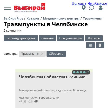
Погода в Челябинске
Места и события Челябинска
/
/
/
Выбирай.ру
Каталог
Медицинские центры
Травмпункт
Травмпункты в Челябинске
2 компании
Тип медучреждения
Лечение
Специализация
Фильтры
Фильтры:
Травмпункт
Сбросить
×
Челябинская областная клиническая больница
Медицинская лаборатория, Андрология, Больница
Челябинск, ул. Воровского, 70

+7 (351) 2609824