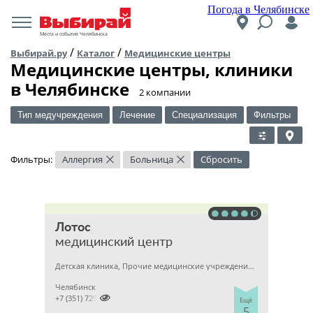
Погода в Челябинске
Места и события Челябинска
/
/
Выбирай.ру
Каталог
Медицинские центры
Медицинские центры, клиники
в Челябинске
​2 компании
Тип медучреждения
Лечение
Специализация
Фильтры
Фильтры:
Аллергия
Больница
Сбросить
×
×
Лотос
медицинский центр
Детская клиника, Прочие медицинские учреждения, Гинекология
Челябинск

+7 (351) 7298929
Ещё
5