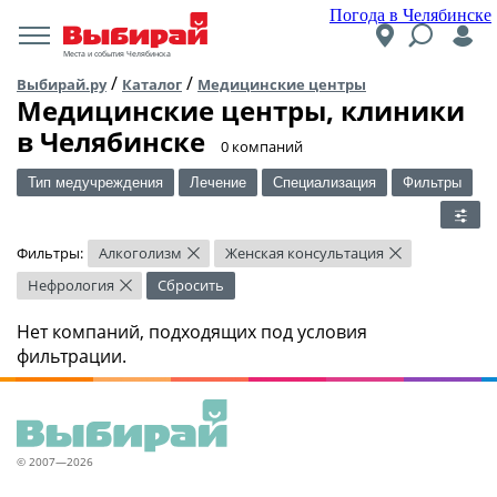
Погода в Челябинске
Места и события Челябинска
/
/
Выбирай.ру
Каталог
Медицинские центры
Медицинские центры, клиники
в Челябинске
​0 компаний
Тип медучреждения
Лечение
Специализация
Фильтры
Фильтры:
Алкоголизм
Женская консультация
×
×
Нефрология
Сбросить
×
Нет компаний, подходящих под условия
фильтрации.
© 2007—2026