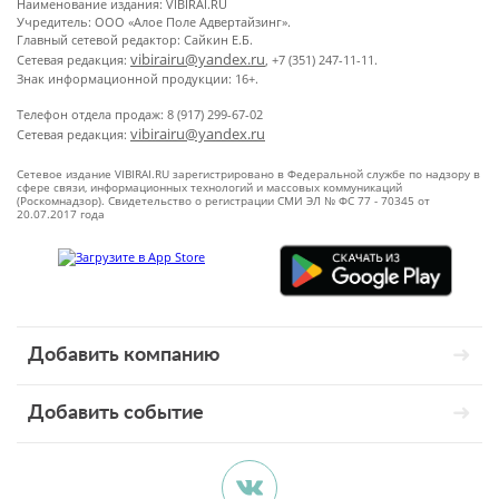
Наименование издания: VIBIRAI.RU
Учредитель: ООО «Алое Поле Адвертайзинг».
Главный сетевой редактор: Сайкин Е.Б.
vibirairu@yandex.ru
Сетевая редакция:
, +7 (351) 247-11-11.
Знак информационной продукции: 16+.
Телефон отдела продаж: 8 (917) 299-67-02
vibirairu@yandex.ru
Сетевая редакция:
Сетевое издание VIBIRAI.RU зарегистрировано в Федеральной службе по надзору в
сфере связи, информационных технологий и массовых коммуникаций
(Роскомнадзор). Свидетельство о регистрации СМИ ЭЛ № ФС 77 - 70345 от
20.07.2017 года
Добавить компанию
Добавить событие