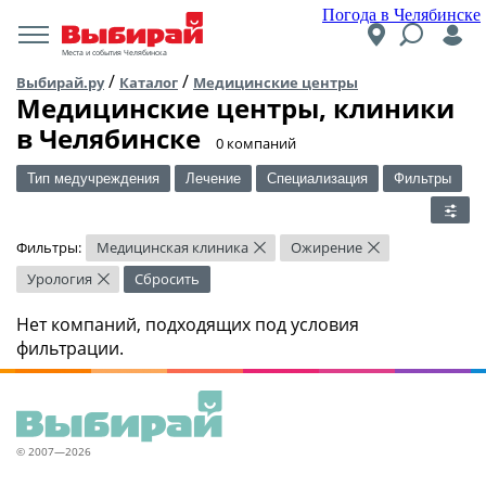
Погода в Челябинске
Места и события Челябинска
/
/
Выбирай.ру
Каталог
Медицинские центры
Медицинские центры, клиники
в Челябинске
​0 компаний
Тип медучреждения
Лечение
Специализация
Фильтры
Фильтры:
Медицинская клиника
Ожирение
×
×
Урология
Сбросить
×
Нет компаний, подходящих под условия
фильтрации.
© 2007—2026