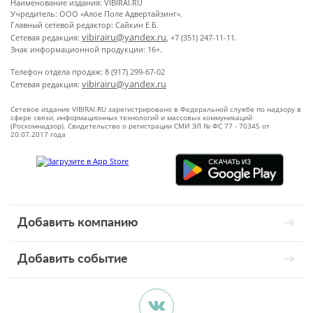
Наименование издания: VIBIRAI.RU
Учредитель: ООО «Алое Поле Адвертайзинг».
Главный сетевой редактор: Сайкин Е.Б.
vibirairu@yandex.ru
Сетевая редакция:
, +7 (351) 247-11-11.
Знак информационной продукции: 16+.
Телефон отдела продаж: 8 (917) 299-67-02
vibirairu@yandex.ru
Сетевая редакция:
Сетевое издание VIBIRAI.RU зарегистрировано в Федеральной службе по надзору в
сфере связи, информационных технологий и массовых коммуникаций
(Роскомнадзор). Свидетельство о регистрации СМИ ЭЛ № ФС 77 - 70345 от
20.07.2017 года
Добавить компанию
Добавить событие