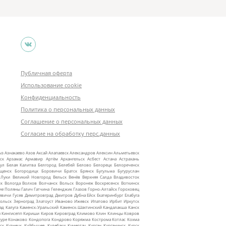
Публичная оферта
Использование cookie
Конфиденциальность
Политика о персональных данных
Соглашение о персональных данных
Согласие на обработку перс.данных
ыз
Азнакаево
Азов
Аксай
Алапаевск
Александров
Алексин
Альметьевск
ск
Арзамас
Армавир
Артём
Архангельск
Асбест
Астана
Астрахань
ул
Белая Калитва
Белгород
Белебей
Белово
Белорецк
Белореченск
ещенск
Богородицк
Боровичи
Братск
Брянск
Бугульма
Бугуруслан
 Луки
Великий Новгород
Вельск
Венёв
Верхняя Салда
Владивосток
ск
Вологда
Волхов
Волчанск
Вольск
Воронеж
Воскресенск
Воткинск
ие Поляны
Галич
Гатчина
Геленджик
Глазов
Горно‑Алтайск
Гороховец
евичи
Гусев
Димитровград
Дмитров
Дубна
Ейск
Екатеринбург
Елабуга
ольск
Зерноград
Златоуст
Иваново
Ижевск
Ипатово
Ирбит
Иркутск
ад
Калуга
Каменск‑Уральский
Каменск‑Шахтинский
Кандалакша
Канск
ы
Кингисепп
Кириши
Киров
Кировград
Климово
Клин
Клинцы
Ковров
уре
Конаково
Кондопога
Кондрово
Коряжма
Кострома
Котлас
Кохма
ск
Кузнецк
Куйбышев
Кулебаки
Кумертау
Курган
Курганинск
Курск