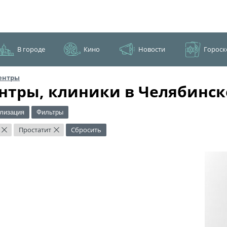
В городе
Кино
Новости
Гороск
ентры
нтры, клиники в Челябинск
лизация
Фильтры
Простатит
Сбросить
×
×