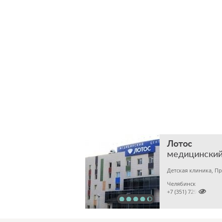
Лотос
медицинский
Челябинск

+7 (351) 7298929