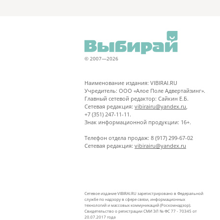
© 2007—2026
Наименование издания: VIBIRAI.RU
Учредитель: ООО «Алое Поле Адвертайзинг».
Главный сетевой редактор: Сайкин Е.Б.
Сетевая редакция:
vibirairu@yandex.ru
,
+7 (351) 247-11-11.
Знак информационной продукции: 16+.
Телефон отдела продаж: 8 (917) 299-67-02
Сетевая редакция:
vibirairu@yandex.ru
Сетевое издание VIBIRAI.RU зарегистрировано в Федеральной
службе по надзору в сфере связи, информационных
технологий и массовых коммуникаций (Роскомнадзор).
Свидетельство о регистрации СМИ ЭЛ № ФС 77 - 70345 от
20.07.2017 года