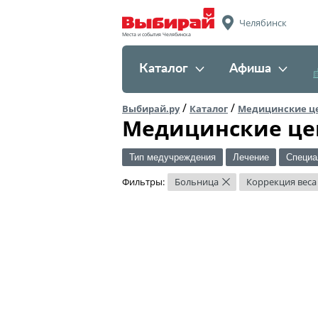
Челябинск
Места и события Челябинска
Каталог
Афиша
/
/
Выбирай.ру
Каталог
Медицинские ц
Медицинские це
Тип медучреждения
Лечение
Специа
Фильтры:
Больница
Коррекция веса
×