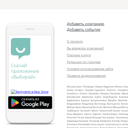
Добавить компанию
Добавить событие
О проекте
Вы владелец компании?
Платные услуги
Редакции по городам
Скачай
Условия использования сайта
приложение
Правила модерирования
«Выбирай»
Москва
Санкт‑Петербург
Абакан
Абдулино
Абинск
Агр
Анапа
Ангарск
Анжеро‑Судженск
Апатиты
Апшерон
Ахтубинск
Ачинск
Балаково
Балахна
Балашов
Барна
Белоярский
Березники
Бийск
Биробиджан
Благов
Будённовск
Бузулук
Бутурлиновка
Валуйки
Великие
Владикавказ
Владимир
Волгоград
Волгодонск
Волж
Выборг
Выкса
Вышний Волочёк
Вязники
Вязьма
Вятск
Грайворон
Грозный
Губкин
Губкинский
Гуково
Гульк
Елец
Ефремов
Заинск
Заринск
Зеленоградск
Зеленод
Искитим
Истра
Ишим
Йошкар‑Ола
Казань
Калинингр
Караганда
Касимов
Качканар
Кемерово
Кизляр
Кимр
Коломна
Колпашево
Кольчугино
Комсомольск‑на‑Ам
Краснодар
Краснотурьинск
Красноуфимск
Краснояр