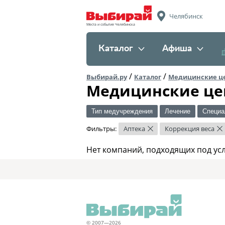
Челябинск
Места и события Челябинска
Каталог
Афиша
/
/
Выбирай.ру
Каталог
Медицинские ц
Медицинские це
Тип медучреждения
Лечение
Специа
Фильтры:
Аптека
Коррекция веса
×
×
Нет компаний, подходящих под ус
© 2007—2026