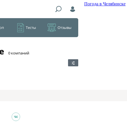
Погода в Челябинске
оп
Тесты
Отзывы
е
​0 компаний