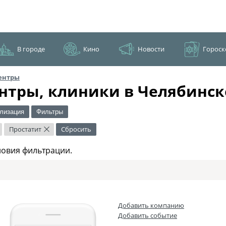
В городе
Кино
Новости
Гороск
ентры
нтры, клиники в Челябинск
лизация
Фильтры
Простатит
Сбросить
×
ловия фильтрации.
Добавить компанию
Добавить событие