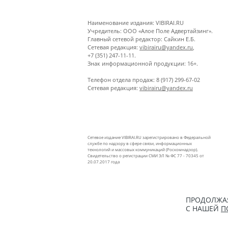
Наименование издания: VIBIRAI.RU
Учредитель: ООО «Алое Поле Адвертайзинг».
Главный сетевой редактор: Сайкин Е.Б.
Сетевая редакция:
vibirairu@yandex.ru
,
+7 (351) 247-11-11.
Знак информационной продукции: 16+.
Телефон отдела продаж: 8 (917) 299-67-02
Сетевая редакция:
vibirairu@yandex.ru
Сетевое издание VIBIRAI.RU зарегистрировано в Федеральной
службе по надзору в сфере связи, информационных
технологий и массовых коммуникаций (Роскомнадзор).
Свидетельство о регистрации СМИ ЭЛ № ФС 77 - 70345 от
20.07.2017 года
ПРОДОЛЖАЯ
С НАШЕЙ
П