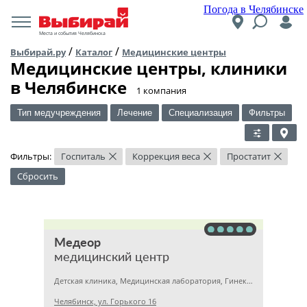
Погода в Челябинске
Места и события Челябинска
/
/
Выбирай.ру
Каталог
Медицинские центры
Медицинские центры, клиники
в Челябинске
​1 компания
Тип медучреждения
Лечение
Специализация
Фильтры
Фильтры:
Госпиталь
Коррекция веса
Простатит
×
×
×
Сбросить
Медеор
медицинский центр
Детская клиника, Медицинская лаборатория, Гинекология
Челябинск, ул. Горького 16