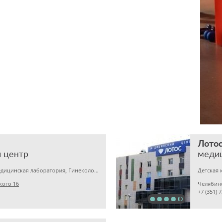
Лото
 центр
меди
Детская клиника, Медицинская лаборатория, Гинекология
кого 16
Челябин
+7 (351) 