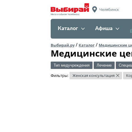
Челябинск
Места и события Челябинска
Каталог
Афиша
/
/
Выбирай.ру
Каталог
Медицинские ц
Медицинские це
Тип медучреждения
Лечение
Специа
Фильтры:
Женская консультация
Ко
×