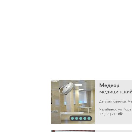
Медеор
медицинский
Челябинск, ул. Горь

+7 (351) 2172376