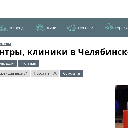
В городе
Кино
Новости
Гороск
ентры
нтры, клиники в Челябинск
лизация
Фильтры
ррекция веса
Простатит
Сбросить
×
×