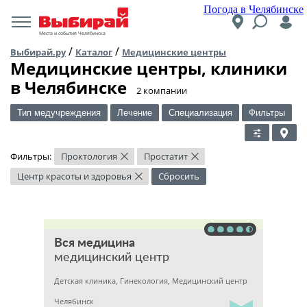
Погода в Челябинске
Места и события Челябинска
/
/
Выбирай.ру
Каталог
Медицинские центры
Медицинские центры, клиники
в Челябинске
​2 компании
Тип медучреждения
Лечение
Специализация
Фильтры
Фильтры:
Проктология
Простатит
×
×
Центр красоты и здоровья
Сбросить
×
Вся медицина
медицинский центр
Детская клиника, Гинекология, Медицинский центр
Челябинск