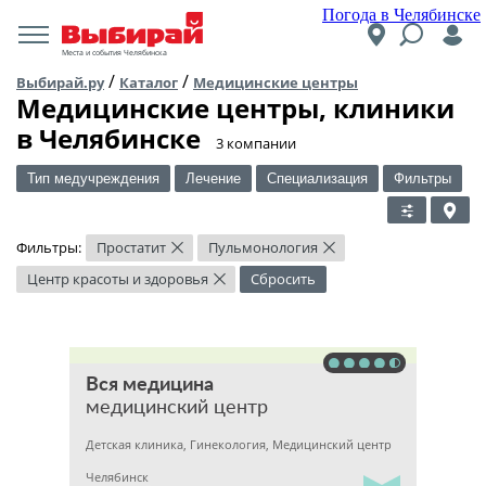
Погода в Челябинске
Места и события Челябинска
/
/
Выбирай.ру
Каталог
Медицинские центры
Медицинские центры, клиники
в Челябинске
​3 компании
Тип медучреждения
Лечение
Специализация
Фильтры
Фильтры:
Простатит
Пульмонология
×
×
Центр красоты и здоровья
Сбросить
×
Вся медицина
медицинский центр
Детская клиника, Гинекология, Медицинский центр
Челябинск