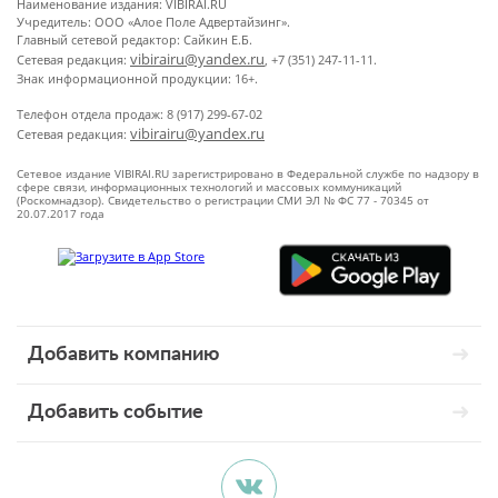
Наименование издания: VIBIRAI.RU
Учредитель: ООО «Алое Поле Адвертайзинг».
Главный сетевой редактор: Сайкин Е.Б.
vibirairu@yandex.ru
Сетевая редакция:
, +7 (351) 247-11-11.
Знак информационной продукции: 16+.
Телефон отдела продаж: 8 (917) 299-67-02
vibirairu@yandex.ru
Сетевая редакция:
Сетевое издание VIBIRAI.RU зарегистрировано в Федеральной службе по надзору в
сфере связи, информационных технологий и массовых коммуникаций
(Роскомнадзор). Свидетельство о регистрации СМИ ЭЛ № ФС 77 - 70345 от
20.07.2017 года
Добавить компанию
Добавить событие