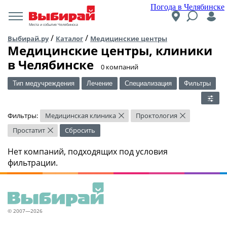
Погода в Челябинске
Места и события Челябинска
/
/
Выбирай.ру
Каталог
Медицинские центры
Медицинские центры, клиники
в Челябинске
​0 компаний
Тип медучреждения
Лечение
Специализация
Фильтры
Фильтры:
Медицинская клиника
Проктология
×
×
Простатит
Сбросить
×
Нет компаний, подходящих под условия
фильтрации.
© 2007—2026