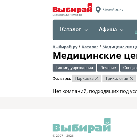
Челябинск
Места и события Челябинска
Каталог
Афиша
/
/
Выбирай.ру
Каталог
Медицинские ц
Медицинские це
Тип медучреждения
Лечение
Специа
Фильтры:
Парковка
Трихология
×
×
Нет компаний, подходящих под ус
© 2007—2026