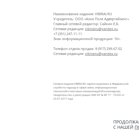
Наименование издания: VIBIRAI.RU
Учредитель: ООО «Алое Поле Адвертайзинг».
Главный сетевой редактор: Сайкин Е.Б.
Сетевая редакция:
vibirairu@yandex.ru
,
+7 (351) 247-11-11.
Знак информационной продукции: 16+.
Телефон отдела продаж: 8 (917) 299-67-02
Сетевая редакция:
vibirairu@yandex.ru
Сетевое издание VIBIRAI.RU зарегистрировано в Федеральной
службе по надзору в сфере связи, информационных
технологий и массовых коммуникаций (Роскомнадзор).
Свидетельство о регистрации СМИ ЭЛ № ФС 77 - 70345 от
20.07.2017 года
ПРОДОЛЖАЯ
С НАШЕЙ
П