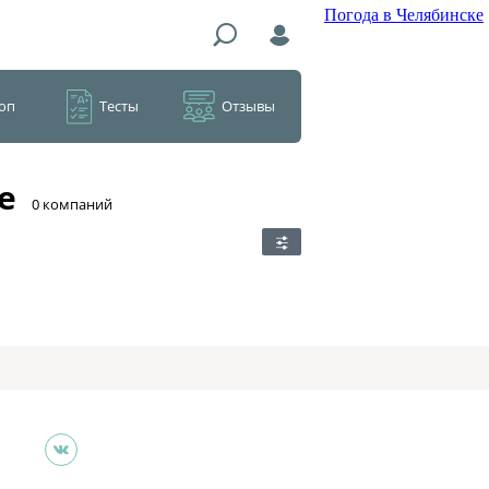
Погода в Челябинске
оп
Тесты
Отзывы
е
​0 компаний