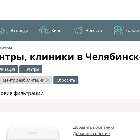
В городе
Кино
Новости
Гороск
ентры
нтры, клиники в Челябинск
лизация
Фильтры
Центр реабилитации
Сбросить
×
ловия фильтрации.
Добавить компанию
Добавить событие