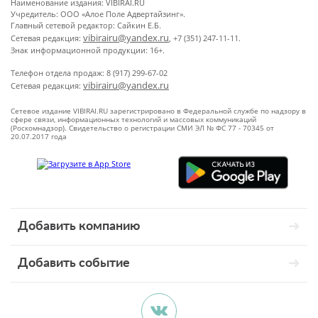
Наименование издания: VIBIRAI.RU
Учредитель: ООО «Алое Поле Адвертайзинг».
Главный сетевой редактор: Сайкин Е.Б.
vibirairu@yandex.ru
Сетевая редакция:
, +7 (351) 247-11-11.
Знак информационной продукции: 16+.
Телефон отдела продаж: 8 (917) 299-67-02
vibirairu@yandex.ru
Сетевая редакция:
Сетевое издание VIBIRAI.RU зарегистрировано в Федеральной службе по надзору в
сфере связи, информационных технологий и массовых коммуникаций
(Роскомнадзор). Свидетельство о регистрации СМИ ЭЛ № ФС 77 - 70345 от
20.07.2017 года
Добавить компанию
Добавить событие