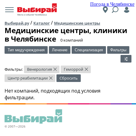
Погода в Челябинске
Места и события Челябинска
/
/
Выбирай.ру
Каталог
Медицинские центры
Медицинские центры, клиники
в Челябинске
​0 компаний
Тип медучреждения
Лечение
Специализация
Фильтры
Фильтры:
Венерология
Геморрой
×
×
Центр реабилитации
Сбросить
×
Нет компаний, подходящих под условия
фильтрации.
© 2007—2026