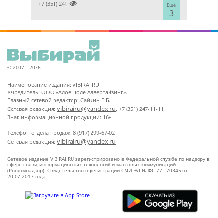

+7 (351) 2400303
Ещё
3
© 2007—2026
Наименование издания: VIBIRAI.RU
Учредитель: ООО «Алое Поле Адвертайзинг».
Главный сетевой редактор: Сайкин Е.Б.
vibirairu@yandex.ru
Сетевая редакция:
, +7 (351) 247-11-11.
Знак информационной продукции: 16+.
Телефон отдела продаж: 8 (917) 299-67-02
vibirairu@yandex.ru
Сетевая редакция:
Сетевое издание VIBIRAI.RU зарегистрировано в Федеральной службе по надзору в
сфере связи, информационных технологий и массовых коммуникаций
(Роскомнадзор). Свидетельство о регистрации СМИ ЭЛ № ФС 77 - 70345 от
20.07.2017 года