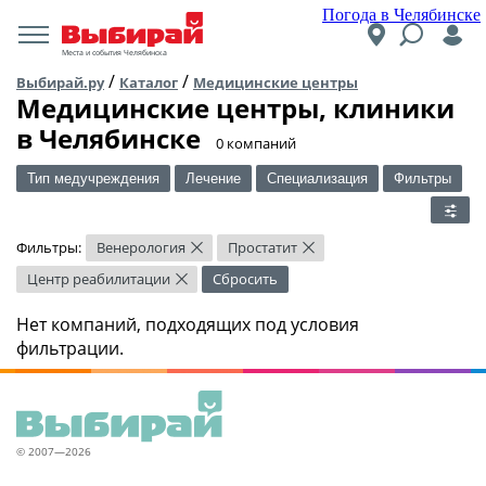
Погода в Челябинске
Места и события Челябинска
/
/
Выбирай.ру
Каталог
Медицинские центры
Медицинские центры, клиники
в Челябинске
​0 компаний
Тип медучреждения
Лечение
Специализация
Фильтры
Фильтры:
Венерология
Простатит
×
×
Центр реабилитации
Сбросить
×
Нет компаний, подходящих под условия
фильтрации.
© 2007—2026