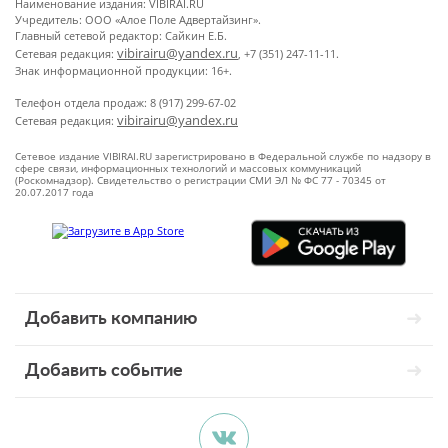
Наименование издания: VIBIRAI.RU
Учредитель: ООО «Алое Поле Адвертайзинг».
Главный сетевой редактор: Сайкин Е.Б.
vibirairu@yandex.ru
Сетевая редакция:
, +7 (351) 247-11-11.
Знак информационной продукции: 16+.
Телефон отдела продаж: 8 (917) 299-67-02
vibirairu@yandex.ru
Сетевая редакция:
Сетевое издание VIBIRAI.RU зарегистрировано в Федеральной службе по надзору в
сфере связи, информационных технологий и массовых коммуникаций
(Роскомнадзор). Свидетельство о регистрации СМИ ЭЛ № ФС 77 - 70345 от
20.07.2017 года
Добавить компанию
Добавить событие