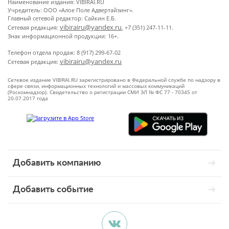
Наименование издания: VIBIRAI.RU
Учредитель: ООО «Алое Поле Адвертайзинг».
Главный сетевой редактор: Сайкин Е.Б.
vibirairu@yandex.ru
Сетевая редакция:
, +7 (351) 247-11-11.
Знак информационной продукции: 16+.
Телефон отдела продаж: 8 (917) 299-67-02
vibirairu@yandex.ru
Сетевая редакция:
Сетевое издание VIBIRAI.RU зарегистрировано в Федеральной службе по надзору в
сфере связи, информационных технологий и массовых коммуникаций
(Роскомнадзор). Свидетельство о регистрации СМИ ЭЛ № ФС 77 - 70345 от
20.07.2017 года
Добавить компанию
Добавить событие