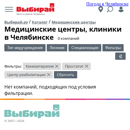
Погода в Челябинске
Места и события Челябинска
/
/
Выбирай.ру
Каталог
Медицинские центры
Медицинские центры, клиники
в Челябинске
​0 компаний
Тип медучреждения
Лечение
Специализация
Фильтры
Фильтры:
Кинезитерапия
Простатит
×
×
Центр реабилитации
Сбросить
×
Нет компаний, подходящих под условия
фильтрации.
© 2007—2026