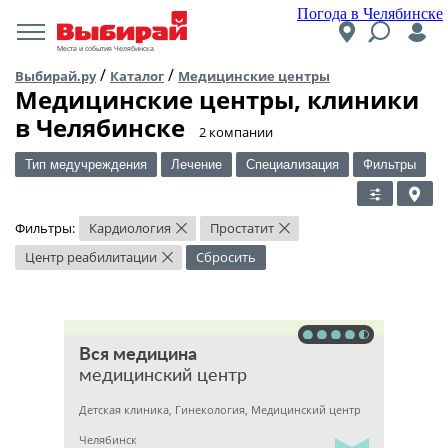
Погода в Челябинске
Места и события Челябинска
/
/
Выбирай.ру
Каталог
Медицинские центры
Медицинские центры, клиники
в Челябинске
​2 компании
Тип медучреждения
Лечение
Специализация
Фильтры
Фильтры:
Кардиология
Простатит
×
×
Центр реабилитации
Сбросить
×
Вся медицина
медицинский центр
Детская клиника, Гинекология, Медицинский центр
Челябинск