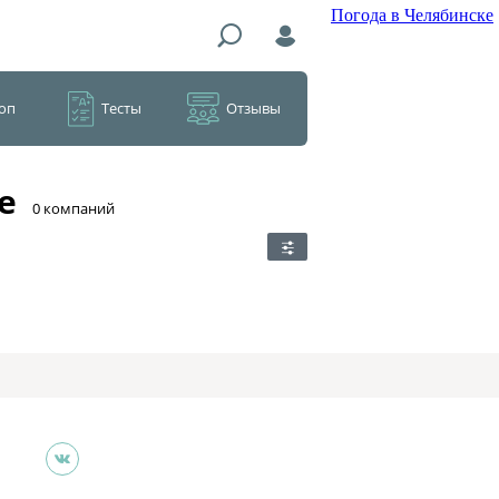
Погода в Челябинске
оп
Тесты
Отзывы
е
​0 компаний