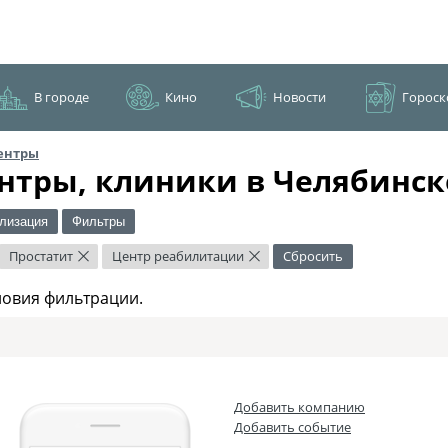
В городе
Кино
Новости
Гороск
ентры
нтры, клиники в Челябинск
лизация
Фильтры
Простатит
Центр реабилитации
Сбросить
×
×
ловия фильтрации.
Добавить компанию
Добавить событие