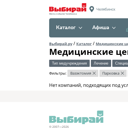
Челябинск
Места и события Челябинска
Каталог
Афиша
/
/
Выбирай.ру
Каталог
Медицинские ц
Медицинские це
Тип медучреждения
Лечение
Специа
Фильтры:
Вазэктомия
Парковка
×
×
Нет компаний, подходящих под ус
© 2007—2026