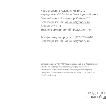
Наименование издания: VIBIRAI.RU
Учредитель: ООО «Алое Поле Адвертайзинг».
Главный сетевой редактор: Сайкин Е.Б.
Сетевая редакция:
vibirairu@yandex.ru
,
+7 (351) 247-11-11.
Знак информационной продукции: 16+.
Телефон отдела продаж: 8 (917) 299-67-02
Сетевая редакция:
vibirairu@yandex.ru
Сетевое издание VIBIRAI.RU зарегистрировано в Федеральной
службе по надзору в сфере связи, информационных
технологий и массовых коммуникаций (Роскомнадзор).
Свидетельство о регистрации СМИ ЭЛ № ФС 77 - 70345 от
20.07.2017 года
ПРОДОЛЖАЯ
С НАШЕЙ
П