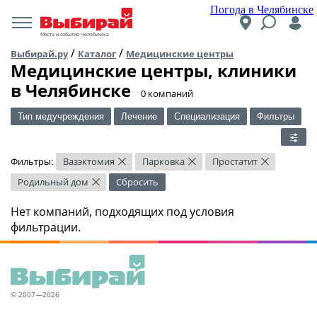
Погода в Челябинске
Места и события Челябинска
/
/
Выбирай.ру
Каталог
Медицинские центры
Медицинские центры, клиники
в Челябинске
​0 компаний
Тип медучреждения
Лечение
Специализация
Фильтры
Фильтры:
Вазэктомия
Парковка
Простатит
×
×
×
Родильный дом
Сбросить
×
Нет компаний, подходящих под условия
фильтрации.
© 2007—2026