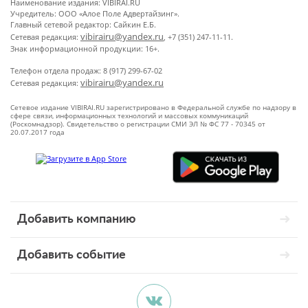
Наименование издания: VIBIRAI.RU
Учредитель: ООО «Алое Поле Адвертайзинг».
Главный сетевой редактор: Сайкин Е.Б.
vibirairu@yandex.ru
Сетевая редакция:
, +7 (351) 247-11-11.
Знак информационной продукции: 16+.
Телефон отдела продаж: 8 (917) 299-67-02
vibirairu@yandex.ru
Сетевая редакция:
Сетевое издание VIBIRAI.RU зарегистрировано в Федеральной службе по надзору в
сфере связи, информационных технологий и массовых коммуникаций
(Роскомнадзор). Свидетельство о регистрации СМИ ЭЛ № ФС 77 - 70345 от
20.07.2017 года
Добавить компанию
Добавить событие