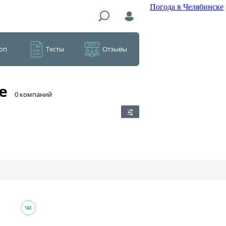
Погода в Челябинске
оп
Тесты
Отзывы
е
​0 компаний