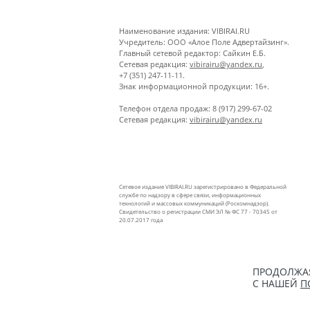
Наименование издания: VIBIRAI.RU
Учредитель: ООО «Алое Поле Адвертайзинг».
Главный сетевой редактор: Сайкин Е.Б.
Сетевая редакция:
vibirairu@yandex.ru
,
+7 (351) 247-11-11.
Знак информационной продукции: 16+.
Телефон отдела продаж: 8 (917) 299-67-02
Сетевая редакция:
vibirairu@yandex.ru
Сетевое издание VIBIRAI.RU зарегистрировано в Федеральной
службе по надзору в сфере связи, информационных
технологий и массовых коммуникаций (Роскомнадзор).
Свидетельство о регистрации СМИ ЭЛ № ФС 77 - 70345 от
20.07.2017 года
ПРОДОЛЖАЯ
С НАШЕЙ
П