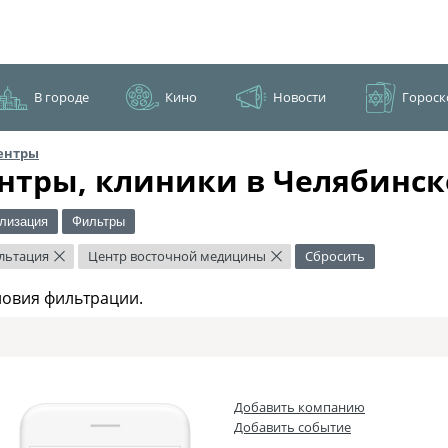
В городе
Кино
Новости
Гороск
ентры
нтры, клиники в Челябинск
лизация
Фильтры
льтация
Центр восточной медицины
Сбросить
×
×
ловия фильтрации.
Добавить компанию
Добавить событие