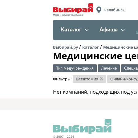
Челябинск
Места и события Челябинска
Каталог
Афиша
/
/
Выбирай.ру
Каталог
Медицинские ц
Медицинские це
Тип медучреждения
Лечение
Специа
Фильтры:
Вазэктомия
Онлайн-консу
×
Нет компаний, подходящих под ус
© 2007—2026