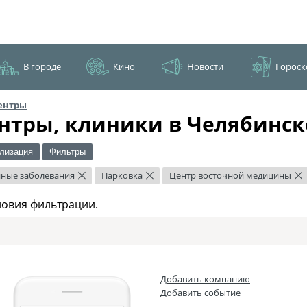
В городе
Кино
Новости
Гороск
ентры
нтры, клиники в Челябинск
лизация
Фильтры
ные заболевания
Парковка
Центр восточной медицины
×
×
×
ловия фильтрации.
Добавить компанию
Добавить событие