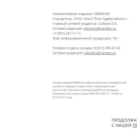
Наименование издания: VIBIRAI.RU
Учредитель: ООО «Алое Поле Адвертайзинг».
Главный сетевой редактор: Сайкин Е.Б.
Сетевая редакция:
vibirairu@yandex.ru
,
+7 (351) 247-11-11.
Знак информационной продукции: 16+.
Телефон отдела продаж: 8 (917) 299-67-02
Сетевая редакция:
vibirairu@yandex.ru
Сетевое издание VIBIRAI.RU зарегистрировано в Федеральной
службе по надзору в сфере связи, информационных
технологий и массовых коммуникаций (Роскомнадзор).
Свидетельство о регистрации СМИ ЭЛ № ФС 77 - 70345 от
20.07.2017 года
ПРОДОЛЖАЯ
С НАШЕЙ
П