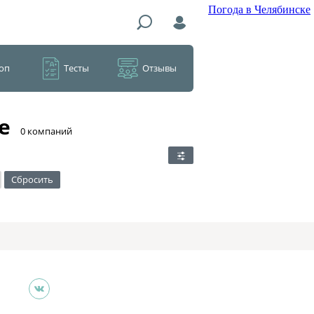
Погода в Челябинске
оп
Тесты
Отзывы
е
​0 компаний
Сбросить