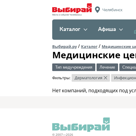
Челябинск
Места и события Челябинска
Каталог
Афиша
/
/
Выбирай.ру
Каталог
Медицинские ц
Медицинские це
Тип медучреждения
Лечение
Специа
Фильтры:
Дерматология
Инфекцион
×
Нет компаний, подходящих под ус
© 2007—2026