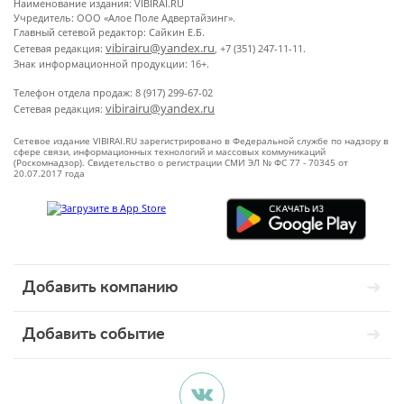
Наименование издания: VIBIRAI.RU
Учредитель: ООО «Алое Поле Адвертайзинг».
Главный сетевой редактор: Сайкин Е.Б.
vibirairu@yandex.ru
Сетевая редакция:
, +7 (351) 247-11-11.
Знак информационной продукции: 16+.
Телефон отдела продаж: 8 (917) 299-67-02
vibirairu@yandex.ru
Сетевая редакция:
Сетевое издание VIBIRAI.RU зарегистрировано в Федеральной службе по надзору в
сфере связи, информационных технологий и массовых коммуникаций
(Роскомнадзор). Свидетельство о регистрации СМИ ЭЛ № ФС 77 - 70345 от
20.07.2017 года
Добавить компанию
Добавить событие