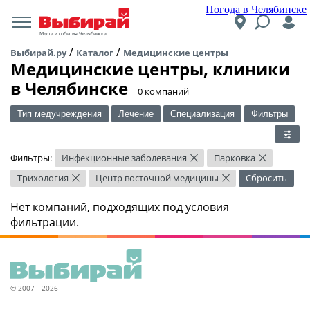
Погода в Челябинске
Места и события Челябинска
/
/
Выбирай.ру
Каталог
Медицинские центры
Медицинские центры, клиники
в Челябинске
​0 компаний
Тип медучреждения
Лечение
Специализация
Фильтры
Фильтры:
Инфекционные заболевания
Парковка
×
×
Трихология
Центр восточной медицины
Сбросить
×
×
Нет компаний, подходящих под условия
фильтрации.
© 2007—2026