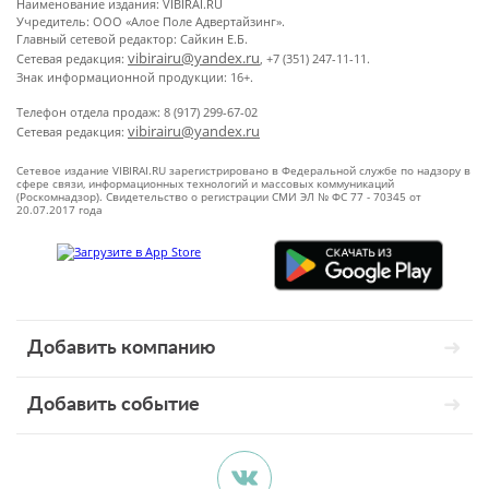
Наименование издания: VIBIRAI.RU
Учредитель: ООО «Алое Поле Адвертайзинг».
Главный сетевой редактор: Сайкин Е.Б.
vibirairu@yandex.ru
Сетевая редакция:
, +7 (351) 247-11-11.
Знак информационной продукции: 16+.
Телефон отдела продаж: 8 (917) 299-67-02
vibirairu@yandex.ru
Сетевая редакция:
Сетевое издание VIBIRAI.RU зарегистрировано в Федеральной службе по надзору в
сфере связи, информационных технологий и массовых коммуникаций
(Роскомнадзор). Свидетельство о регистрации СМИ ЭЛ № ФС 77 - 70345 от
20.07.2017 года
Добавить компанию
Добавить событие