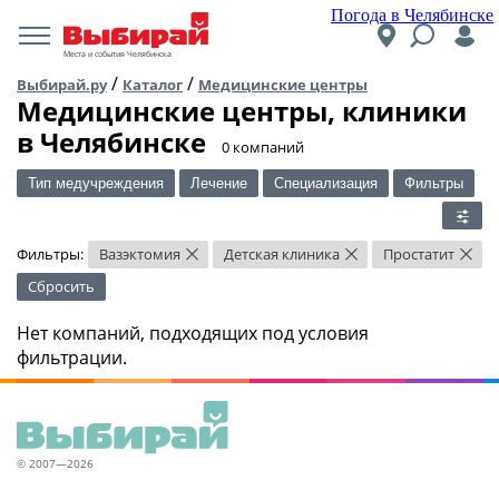
Погода в Челябинске
Места и события Челябинска
/
/
Выбирай.ру
Каталог
Медицинские центры
Медицинские центры, клиники
в Челябинске
​0 компаний
Тип медучреждения
Лечение
Специализация
Фильтры
Фильтры:
Вазэктомия
Детская клиника
Простатит
×
×
×
Сбросить
Нет компаний, подходящих под условия
фильтрации.
© 2007—2026