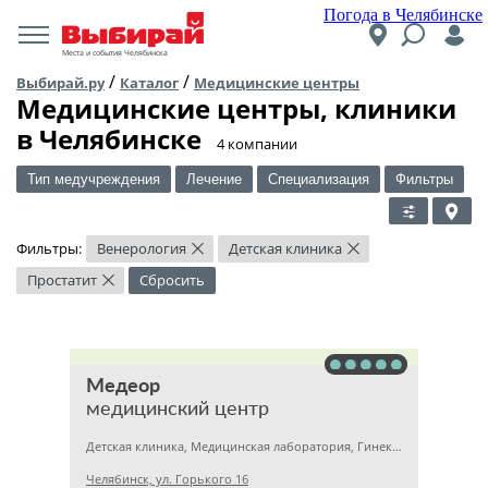
Погода в Челябинске
Места и события Челябинска
/
/
Выбирай.ру
Каталог
Медицинские центры
Медицинские центры, клиники
в Челябинске
​4 компании
Тип медучреждения
Лечение
Специализация
Фильтры
Фильтры:
Венерология
Детская клиника
×
×
Простатит
Сбросить
×
Медеор
медицинский центр
Детская клиника, Медицинская лаборатория, Гинекология
Челябинск, ул. Горького 16