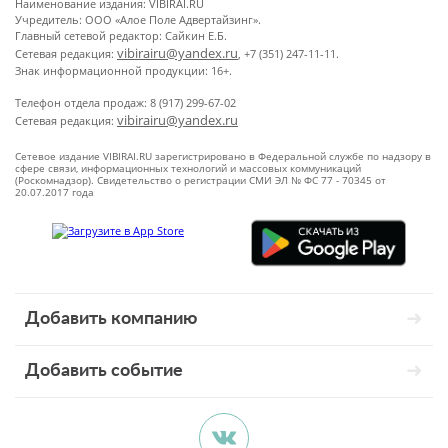
Наименование издания: VIBIRAI.RU
Учредитель: ООО «Алое Поле Адвертайзинг».
Главный сетевой редактор: Сайкин Е.Б.
vibirairu@yandex.ru
Сетевая редакция:
, +7 (351) 247-11-11.
Знак информационной продукции: 16+.
Телефон отдела продаж: 8 (917) 299-67-02
vibirairu@yandex.ru
Сетевая редакция:
Сетевое издание VIBIRAI.RU зарегистрировано в Федеральной службе по надзору в
сфере связи, информационных технологий и массовых коммуникаций
(Роскомнадзор). Свидетельство о регистрации СМИ ЭЛ № ФС 77 - 70345 от
20.07.2017 года
Добавить компанию
Добавить событие