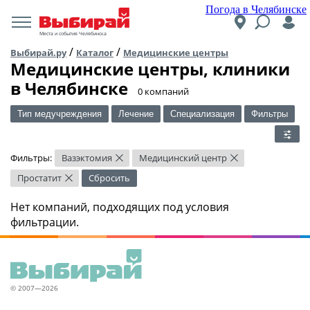
Погода в Челябинске
Места и события Челябинска
/
/
Выбирай.ру
Каталог
Медицинские центры
Медицинские центры, клиники
в Челябинске
​0 компаний
Тип медучреждения
Лечение
Специализация
Фильтры
Фильтры:
Вазэктомия
Медицинский центр
×
×
Простатит
Сбросить
×
Нет компаний, подходящих под условия
фильтрации.
© 2007—2026