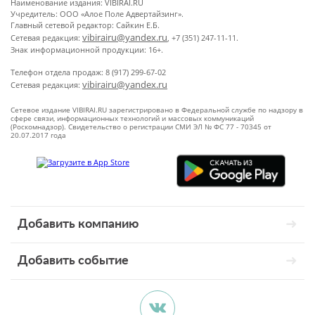
Наименование издания: VIBIRAI.RU
Учредитель: ООО «Алое Поле Адвертайзинг».
Главный сетевой редактор: Сайкин Е.Б.
vibirairu@yandex.ru
Сетевая редакция:
, +7 (351) 247-11-11.
Знак информационной продукции: 16+.
Телефон отдела продаж: 8 (917) 299-67-02
vibirairu@yandex.ru
Сетевая редакция:
Сетевое издание VIBIRAI.RU зарегистрировано в Федеральной службе по надзору в
сфере связи, информационных технологий и массовых коммуникаций
(Роскомнадзор). Свидетельство о регистрации СМИ ЭЛ № ФС 77 - 70345 от
20.07.2017 года
Добавить компанию
Добавить событие