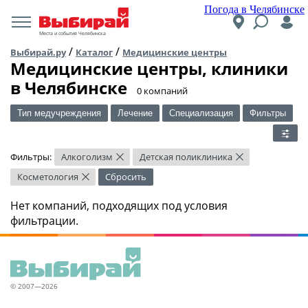
Погода в Челябинске
Места и события Челябинска
/
/
Выбирай.ру
Каталог
Медицинские центры
Медицинские центры, клиники
в Челябинске
​0 компаний
Тип медучреждения
Лечение
Специализация
Фильтры
Фильтры:
Алкоголизм
Детская поликлиника
×
×
Косметология
Сбросить
×
Нет компаний, подходящих под условия
фильтрации.
© 2007—2026