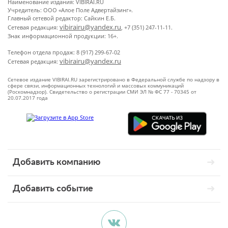
Наименование издания: VIBIRAI.RU
Учредитель: ООО «Алое Поле Адвертайзинг».
Главный сетевой редактор: Сайкин Е.Б.
vibirairu@yandex.ru
Сетевая редакция:
, +7 (351) 247-11-11.
Знак информационной продукции: 16+.
Телефон отдела продаж: 8 (917) 299-67-02
vibirairu@yandex.ru
Сетевая редакция:
Сетевое издание VIBIRAI.RU зарегистрировано в Федеральной службе по надзору в
сфере связи, информационных технологий и массовых коммуникаций
(Роскомнадзор). Свидетельство о регистрации СМИ ЭЛ № ФС 77 - 70345 от
20.07.2017 года
Добавить компанию
Добавить событие