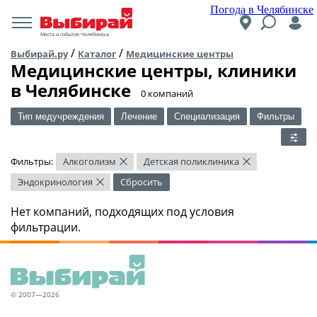
Погода в Челябинске
Места и события Челябинска
/
/
Выбирай.ру
Каталог
Медицинские центры
Медицинские центры, клиники
в Челябинске
​0 компаний
Тип медучреждения
Лечение
Специализация
Фильтры
Фильтры:
Алкоголизм
Детская поликлиника
×
×
Эндокринология
Сбросить
×
Нет компаний, подходящих под условия
фильтрации.
© 2007—2026