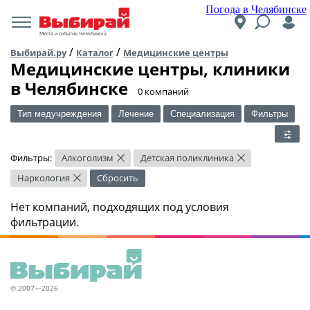
Погода в Челябинске
Места и события Челябинска
/
/
Выбирай.ру
Каталог
Медицинские центры
Медицинские центры, клиники
в Челябинске
​0 компаний
Тип медучреждения
Лечение
Специализация
Фильтры
Фильтры:
Алкоголизм
Детская поликлиника
×
×
Наркология
Сбросить
×
Нет компаний, подходящих под условия
фильтрации.
© 2007—2026