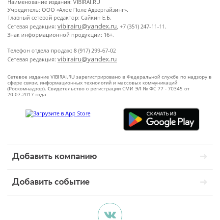
Наименование издания: VIBIRAI.RU
Учредитель: ООО «Алое Поле Адвертайзинг».
Главный сетевой редактор: Сайкин Е.Б.
vibirairu@yandex.ru
Сетевая редакция:
, +7 (351) 247-11-11.
Знак информационной продукции: 16+.
Телефон отдела продаж: 8 (917) 299-67-02
vibirairu@yandex.ru
Сетевая редакция:
Сетевое издание VIBIRAI.RU зарегистрировано в Федеральной службе по надзору в
сфере связи, информационных технологий и массовых коммуникаций
(Роскомнадзор). Свидетельство о регистрации СМИ ЭЛ № ФС 77 - 70345 от
20.07.2017 года
Добавить компанию
Добавить событие