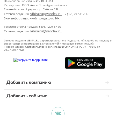
Наименование издания: VIBIRAI.RU
Учредитель: ООО «Алое Поле Адвертайзинг».
Главный сетевой редактор: Сайкин Е.Б.
vibirairu@yandex.ru
Сетевая редакция:
, +7 (351) 247-11-11.
Знак информационной продукции: 16+.
Телефон отдела продаж: 8 (917) 299-67-02
vibirairu@yandex.ru
Сетевая редакция:
Сетевое издание VIBIRAI.RU зарегистрировано в Федеральной службе по надзору в
сфере связи, информационных технологий и массовых коммуникаций
(Роскомнадзор). Свидетельство о регистрации СМИ ЭЛ № ФС 77 - 70345 от
20.07.2017 года
Добавить компанию
Добавить событие