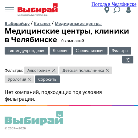
Погода в Челябинске
Места и события Челябинска
/
/
Выбирай.ру
Каталог
Медицинские центры
Медицинские центры, клиники
в Челябинске
​0 компаний
Тип медучреждения
Лечение
Специализация
Фильтры
Фильтры:
Алкоголизм
Детская поликлиника
×
×
Урология
Сбросить
×
Нет компаний, подходящих под условия
фильтрации.
© 2007—2026