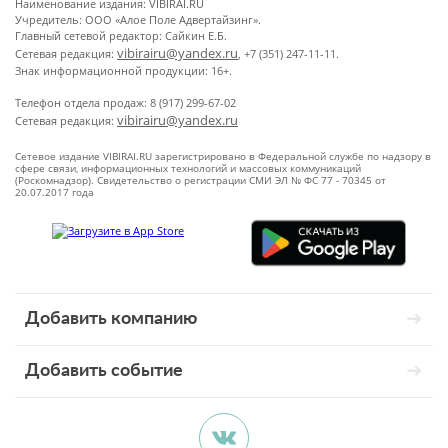
Наименование издания: VIBIRAI.RU
Учредитель: ООО «Алое Поле Адвертайзинг».
Главный сетевой редактор: Сайкин Е.Б.
vibirairu@yandex.ru
Сетевая редакция:
, +7 (351) 247-11-11.
Знак информационной продукции: 16+.
Телефон отдела продаж: 8 (917) 299-67-02
vibirairu@yandex.ru
Сетевая редакция:
Сетевое издание VIBIRAI.RU зарегистрировано в Федеральной службе по надзору в
сфере связи, информационных технологий и массовых коммуникаций
(Роскомнадзор). Свидетельство о регистрации СМИ ЭЛ № ФС 77 - 70345 от
20.07.2017 года
Добавить компанию
Добавить событие