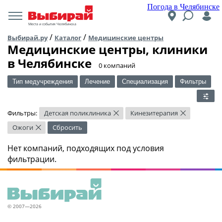
Погода в Челябинске
Места и события Челябинска
/
/
Выбирай.ру
Каталог
Медицинские центры
Медицинские центры, клиники
в Челябинске
​0 компаний
Тип медучреждения
Лечение
Специализация
Фильтры
Фильтры:
Детская поликлиника
Кинезитерапия
×
×
Ожоги
Сбросить
×
Нет компаний, подходящих под условия
фильтрации.
© 2007—2026