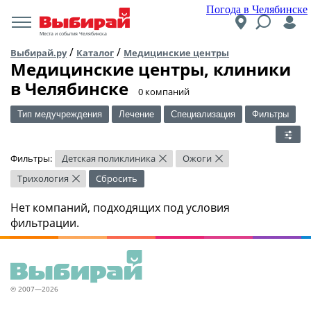
Погода в Челябинске
Места и события Челябинска
/
/
Выбирай.ру
Каталог
Медицинские центры
Медицинские центры, клиники
в Челябинске
​0 компаний
Тип медучреждения
Лечение
Специализация
Фильтры
Фильтры:
Детская поликлиника
Ожоги
×
×
Трихология
Сбросить
×
Нет компаний, подходящих под условия
фильтрации.
© 2007—2026