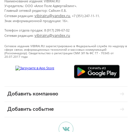
Наименование издания: VIBIRAI.RU
Учредитель: ООО «Алое Поле Адвертайзинг».
Главный сетевой редактор: Сайкин Е.Б.
vibirairu@yandex.ru
Сетевая редакция:
, +7 (351) 247-11-11.
Знак информационной продукции: 16+.
Телефон отдела продаж: 8 (917) 299-67-02
vibirairu@yandex.ru
Сетевая редакция:
Сетевое издание VIBIRAI.RU зарегистрировано в Федеральной службе по надзору в
сфере связи, информационных технологий и массовых коммуникаций
(Роскомнадзор). Свидетельство о регистрации СМИ ЭЛ № ФС 77 - 70345 от
20.07.2017 года
Добавить компанию
Добавить событие