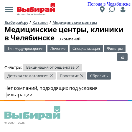
Погода в Челябинске
Места и события Челябинска
/
/
Выбирай.ру
Каталог
Медицинские центры
Медицинские центры, клиники
в Челябинске
​0 компаний
Тип медучреждения
Лечение
Специализация
Фильтры
Фильтры:
Вакцинация от бешенства
×
Детская стоматология
Простатит
Сбросить
×
×
Нет компаний, подходящих под условия
фильтрации.
© 2007—2026