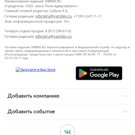
Наименование издания: VIBIRAI.RU
Учредитель: ООО «Алое Поле Адвертайзинг».
Главный сетевой редактор: Сайкин Е.Б.
vibirairu@yandex.ru
Сетевая редакция:
, +7 (351) 247-11-11.
Знак информационной продукции: 16+.
Телефон отдела продаж: 8 (917) 299-67-02
vibirairu@yandex.ru
Сетевая редакция:
Сетевое издание VIBIRAI.RU зарегистрировано в Федеральной службе по надзору в
сфере связи, информационных технологий и массовых коммуникаций
(Роскомнадзор). Свидетельство о регистрации СМИ ЭЛ № ФС 77 - 70345 от
20.07.2017 года
Добавить компанию
Добавить событие