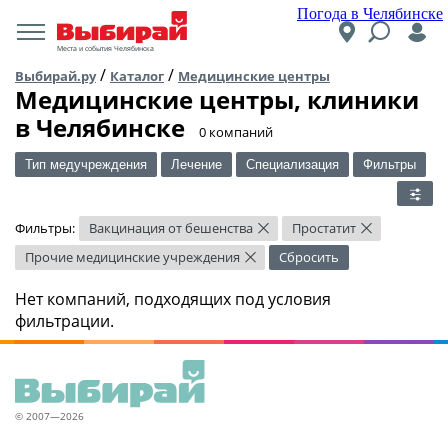
Погода в Челябинске
Места и события Челябинска
/
/
Выбирай.ру
Каталог
Медицинские центры
Медицинские центры, клиники
в Челябинске
​0 компаний
Тип медучреждения
Лечение
Специализация
Фильтры
Фильтры:
Вакцинация от бешенства
Простатит
×
×
Прочие медицинские учреждения
Сбросить
×
Нет компаний, подходящих под условия
фильтрации.
© 2007—2026