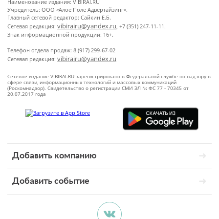
Наименование издания: VIBIRAI.RU
Учредитель: ООО «Алое Поле Адвертайзинг».
Главный сетевой редактор: Сайкин Е.Б.
vibirairu@yandex.ru
Сетевая редакция:
, +7 (351) 247-11-11.
Знак информационной продукции: 16+.
Телефон отдела продаж: 8 (917) 299-67-02
vibirairu@yandex.ru
Сетевая редакция:
Сетевое издание VIBIRAI.RU зарегистрировано в Федеральной службе по надзору в
сфере связи, информационных технологий и массовых коммуникаций
(Роскомнадзор). Свидетельство о регистрации СМИ ЭЛ № ФС 77 - 70345 от
20.07.2017 года
Добавить компанию
Добавить событие