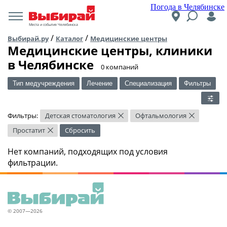
Погода в Челябинске
Места и события Челябинска
/
/
Выбирай.ру
Каталог
Медицинские центры
Медицинские центры, клиники
в Челябинске
​0 компаний
Тип медучреждения
Лечение
Специализация
Фильтры
Фильтры:
Детская стоматология
Офтальмология
×
×
Простатит
Сбросить
×
Нет компаний, подходящих под условия
фильтрации.
© 2007—2026