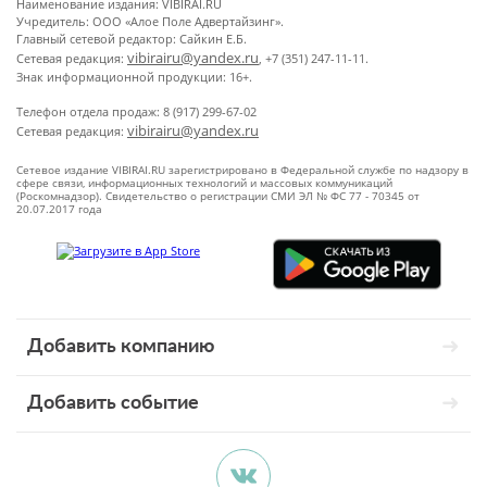
Наименование издания: VIBIRAI.RU
Учредитель: ООО «Алое Поле Адвертайзинг».
Главный сетевой редактор: Сайкин Е.Б.
vibirairu@yandex.ru
Сетевая редакция:
, +7 (351) 247-11-11.
Знак информационной продукции: 16+.
Телефон отдела продаж: 8 (917) 299-67-02
vibirairu@yandex.ru
Сетевая редакция:
Сетевое издание VIBIRAI.RU зарегистрировано в Федеральной службе по надзору в
сфере связи, информационных технологий и массовых коммуникаций
(Роскомнадзор). Свидетельство о регистрации СМИ ЭЛ № ФС 77 - 70345 от
20.07.2017 года
Добавить компанию
Добавить событие