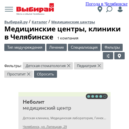
Погода в Челябинске
Места и события Челябинска
/
/
Выбирай.ру
Каталог
Медицинские центры
Медицинские центры, клиники
в Челябинске
​1 компания
Тип медучреждения
Лечение
Специализация
Фильтры
Фильтры:
Детская стоматология
Педиатрия
×
×
Простатит
Сбросить
×
Неболит
медицинский центр
Детская клиника, Медицинская лаборатория, Гинекология
Челябинск, ул. Липецкая, 29