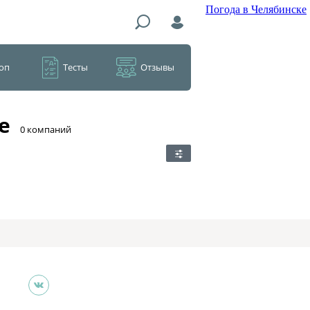
Погода в Челябинске
оп
Тесты
Отзывы
е
​0 компаний