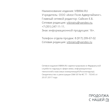
Наименование издания: VIBIRAI.RU
Учредитель: ООО «Алое Поле Адвертайзинг».
Главный сетевой редактор: Сайкин Е.Б.
Сетевая редакция:
vibirairu@yandex.ru
,
+7 (351) 247-11-11.
Знак информационной продукции: 16+.
Телефон отдела продаж: 8 (917) 299-67-02
Сетевая редакция:
vibirairu@yandex.ru
Сетевое издание VIBIRAI.RU зарегистрировано в Федеральной
службе по надзору в сфере связи, информационных
технологий и массовых коммуникаций (Роскомнадзор).
Свидетельство о регистрации СМИ ЭЛ № ФС 77 - 70345 от
20.07.2017 года
ПРОДОЛЖАЯ
С НАШЕЙ
П