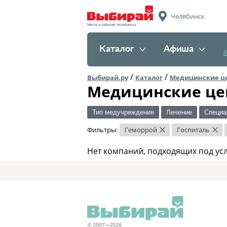
Челябинск
Места и события Челябинска
Каталог
Афиша
/
/
Выбирай.ру
Каталог
Медицинские ц
Медицинские це
Тип медучреждения
Лечение
Специа
Фильтры:
Геморрой
Госпиталь
×
×
Нет компаний, подходящих под ус
© 2007—2026