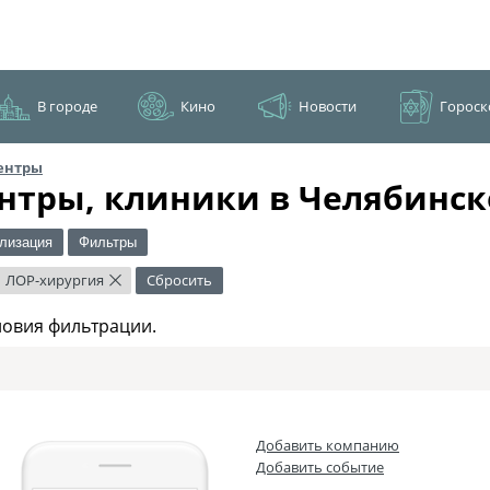
В городе
Кино
Новости
Гороск
ентры
нтры, клиники в Челябинск
лизация
Фильтры
ЛОР-хирургия
Сбросить
×
ловия фильтрации.
Добавить компанию
Добавить событие