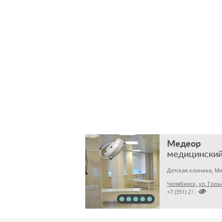
Медеор
медицинский
Челябинск, ул. Горь

+7 (351) 2172376