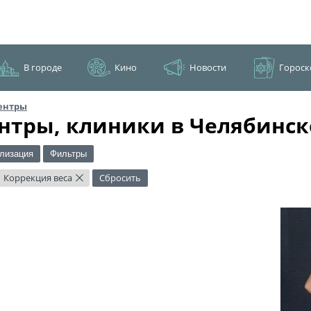
В городе
Кино
Новости
Гороск
ентры
нтры, клиники в Челябинск
лизация
Фильтры
Коррекция веса
Сбросить
×