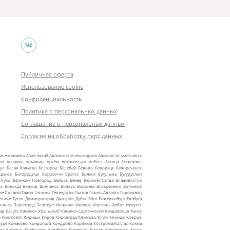
Публичная оферта
Использование cookie
Конфиденциальность
Политика о персональных данных
Соглашение о персональных данных
Согласие на обработку перс.данных
ыз
Азнакаево
Азов
Аксай
Алапаевск
Александров
Алексин
Альметьевск
ск
Арзамас
Армавир
Артём
Архангельск
Асбест
Астана
Астрахань
ул
Белая Калитва
Белгород
Белебей
Белово
Белорецк
Белореченск
ещенск
Богородицк
Боровичи
Братск
Брянск
Бугульма
Бугуруслан
 Луки
Великий Новгород
Вельск
Венёв
Верхняя Салда
Владивосток
ск
Вологда
Волхов
Волчанск
Вольск
Воронеж
Воскресенск
Воткинск
ие Поляны
Галич
Гатчина
Геленджик
Глазов
Горно‑Алтайск
Гороховец
евичи
Гусев
Димитровград
Дмитров
Дубна
Ейск
Екатеринбург
Елабуга
ольск
Зерноград
Златоуст
Иваново
Ижевск
Ипатово
Ирбит
Иркутск
ад
Калуга
Каменск‑Уральский
Каменск‑Шахтинский
Кандалакша
Канск
ы
Кингисепп
Кириши
Киров
Кировград
Климово
Клин
Клинцы
Ковров
уре
Конаково
Кондопога
Кондрово
Коряжма
Кострома
Котлас
Кохма
ск
Кузнецк
Куйбышев
Кулебаки
Кумертау
Курган
Курганинск
Курск