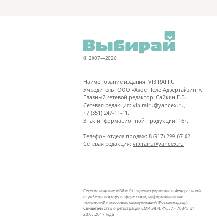
© 2007—2026
Наименование издания: VIBIRAI.RU
Учредитель: ООО «Алое Поле Адвертайзинг».
Главный сетевой редактор: Сайкин Е.Б.
Сетевая редакция:
vibirairu@yandex.ru
,
+7 (351) 247-11-11.
Знак информационной продукции: 16+.
Телефон отдела продаж: 8 (917) 299-67-02
Сетевая редакция:
vibirairu@yandex.ru
Сетевое издание VIBIRAI.RU зарегистрировано в Федеральной
службе по надзору в сфере связи, информационных
технологий и массовых коммуникаций (Роскомнадзор).
Свидетельство о регистрации СМИ ЭЛ № ФС 77 - 70345 от
20.07.2017 года