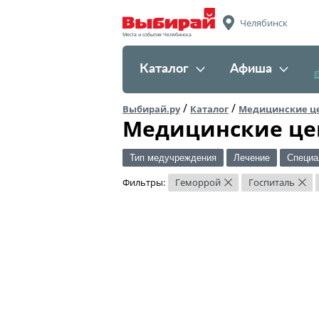
Челябинск
Места и события Челябинска
Каталог
Афиша
/
/
Выбирай.ру
Каталог
Медицинские ц
Медицинские це
Тип медучреждения
Лечение
Специа
Фильтры:
Геморрой
Госпиталь
×
×