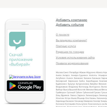
Добавить компанию
Добавить событие
О проекте
Вы владелец компании?
Платные услуги
Редакции по городам
Скачай
Условия использования сайта
приложение
Правила модерирования
«Выбирай»
Москва
Санкт‑Петербург
Абакан
Абдулино
Абинск
Агр
Анапа
Ангарск
Анжеро‑Судженск
Апатиты
Апшерон
Ахтубинск
Ачинск
Балаково
Балахна
Балашов
Барна
Белоярский
Березники
Бийск
Биробиджан
Благов
Будённовск
Бузулук
Бутурлиновка
Валуйки
Великие
Владикавказ
Владимир
Волгоград
Волгодонск
Волж
Выборг
Выкса
Вышний Волочёк
Вязники
Вязьма
Вятск
Грайворон
Грозный
Губкин
Губкинский
Гуково
Гульк
Елец
Ефремов
Заинск
Заринск
Зеленоградск
Зеленод
Искитим
Истра
Ишим
Йошкар‑Ола
Казань
Калинингр
Караганда
Касимов
Качканар
Кемерово
Кизляр
Кимр
Коломна
Колпашево
Кольчугино
Комсомольск‑на‑Ам
Краснодар
Краснотурьинск
Красноуфимск
Краснояр