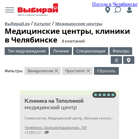
Погода в Челябинске
Места и события Челябинска
/
/
Выбирай.ру
Каталог
Медицинские центры
Медицинские центры, клиники
в Челябинске
​8 компаний
Тип медучреждения
Лечение
Специализация
Фильтры
Фильтры:
Венерология
Простатит
Сбросить
×
×
Клиника на Тополиной
медицинский центр
Гинекология, Медицинский центр, Женская консультация
Челябинск, Братьев Кашириных, 159

+7 (351) 2150573