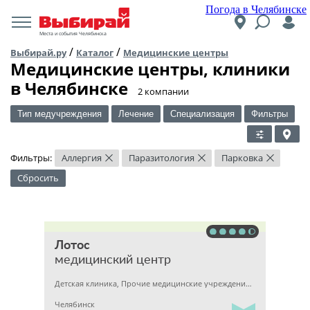
Погода в Челябинске
Места и события Челябинска
/
/
Выбирай.ру
Каталог
Медицинские центры
Медицинские центры, клиники
в Челябинске
​2 компании
Тип медучреждения
Лечение
Специализация
Фильтры
Фильтры:
Аллергия
Паразитология
Парковка
×
×
×
Сбросить
Лотос
медицинский центр
Детская клиника, Прочие медицинские учреждения, Гинекология
Челябинск