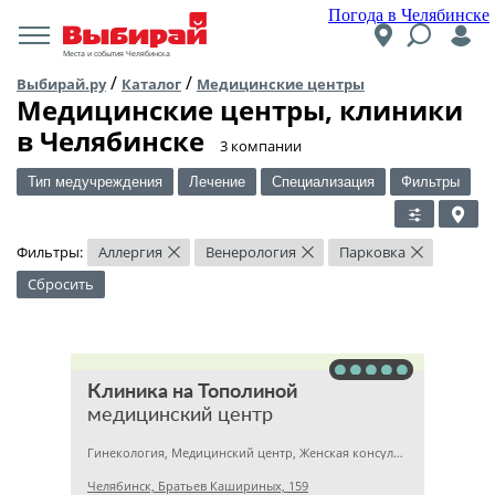
Погода в Челябинске
Места и события Челябинска
/
/
Выбирай.ру
Каталог
Медицинские центры
Медицинские центры, клиники
в Челябинске
​3 компании
Тип медучреждения
Лечение
Специализация
Фильтры
Фильтры:
Аллергия
Венерология
Парковка
×
×
×
Сбросить
Клиника на Тополиной
медицинский центр
Гинекология, Медицинский центр, Женская консультация
Челябинск, Братьев Кашириных, 159