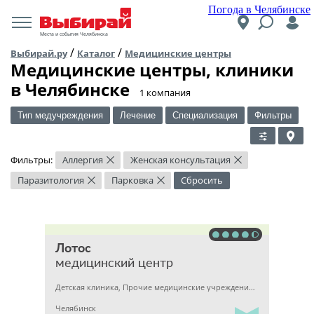
Погода в Челябинске
Места и события Челябинска
/
/
Выбирай.ру
Каталог
Медицинские центры
Медицинские центры, клиники
в Челябинске
​1 компания
Тип медучреждения
Лечение
Специализация
Фильтры
Фильтры:
Аллергия
Женская консультация
×
×
Паразитология
Парковка
Сбросить
×
×
Лотос
медицинский центр
Детская клиника, Прочие медицинские учреждения, Гинекология
Челябинск