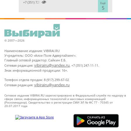

+7 (351) 7298929
Ещё
5
© 2007—2026
Наименование издания: VIBIRAI.RU
Учредитель: ООО «Алое Поле Адвертайзинг».
Главный сетевой редактор: Сайкин Е.Б.
vibirairu@yandex.ru
Сетевая редакция:
, +7 (351) 247-11-11.
Знак информационной продукции: 16+.
Телефон отдела продаж: 8 (917) 299-67-02
vibirairu@yandex.ru
Сетевая редакция:
Сетевое издание VIBIRAI.RU зарегистрировано в Федеральной службе по надзору в
сфере связи, информационных технологий и массовых коммуникаций
(Роскомнадзор). Свидетельство о регистрации СМИ ЭЛ № ФС 77 - 70345 от
20.07.2017 года