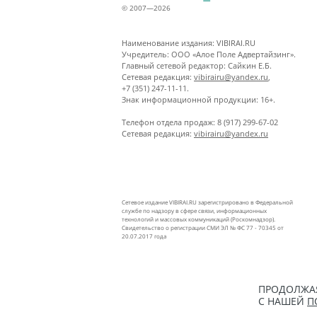
© 2007—2026
Наименование издания: VIBIRAI.RU
Учредитель: ООО «Алое Поле Адвертайзинг».
Главный сетевой редактор: Сайкин Е.Б.
Сетевая редакция:
vibirairu@yandex.ru
,
+7 (351) 247-11-11.
Знак информационной продукции: 16+.
Телефон отдела продаж: 8 (917) 299-67-02
Сетевая редакция:
vibirairu@yandex.ru
Сетевое издание VIBIRAI.RU зарегистрировано в Федеральной
службе по надзору в сфере связи, информационных
технологий и массовых коммуникаций (Роскомнадзор).
Свидетельство о регистрации СМИ ЭЛ № ФС 77 - 70345 от
20.07.2017 года
ПРОДОЛЖАЯ
С НАШЕЙ
П