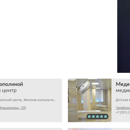
Тополиной
Меде
 центр
меди
Гинекология, Медицинский центр, Женская консультация
 Кашириных, 159
Челябинс
+7 (351) 