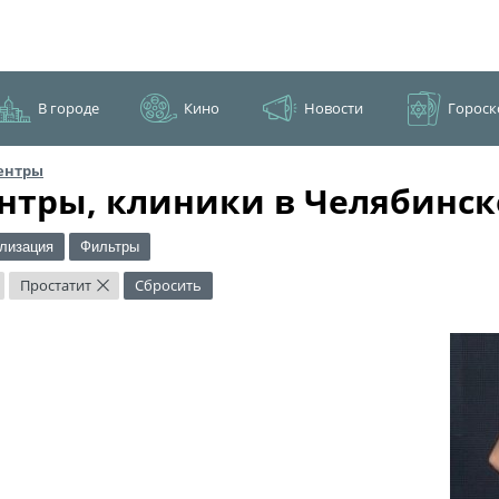
В городе
Кино
Новости
Гороск
ентры
нтры, клиники в Челябинск
лизация
Фильтры
Простатит
Сбросить
×