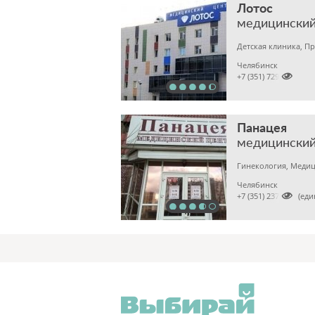
Лотос
медицинский
Челябинск

+7 (351) 7298929
Панацея
медицинский
Гинекология, Медиц
Челябинск

+7 (351) 2370682 (ед