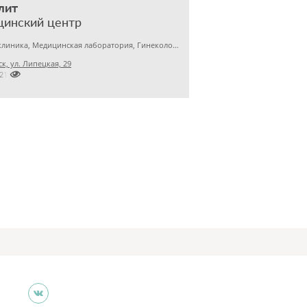
лит
цинский центр
Детская клиника, Медицинская лаборатория, Гинекология
к, ул. Липецкая, 29

7212891