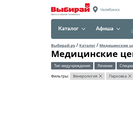
Челябинск
Места и события Челябинска
Каталог
Афиша
/
/
Выбирай.ру
Каталог
Медицинские ц
Медицинские це
Тип медучреждения
Лечение
Специа
Фильтры:
Венерология
Парковка
×
×