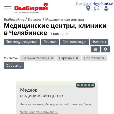
Погода в Челябинске
Места и события Челябинска
/
/
Выбирай.ру
Каталог
Медицинские центры
Медицинские центры, клиники
в Челябинске
​1 компания
Тип медучреждения
Лечение
Специализация
Фильтры
Фильтры:
Бальнеотерапия
Парковка
Простатит
×
×
×
Сбросить
Медеор
медицинский центр
Детская клиника, Медицинская лаборатория, Гинекология
Челябинск, ул. Горького 16