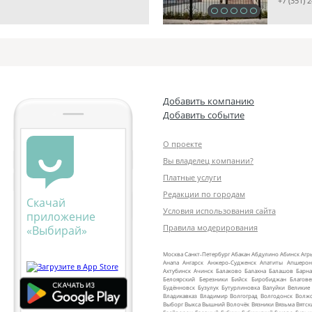
+7 (351) 
Добавить компанию
Добавить событие
О проекте
Вы владелец компании?
Платные услуги
Редакции по городам
Скачай
Условия использования сайта
приложение
Правила модерирования
«Выбирай»
Москва
Санкт‑Петербург
Абакан
Абдулино
Абинск
Агр
Анапа
Ангарск
Анжеро‑Судженск
Апатиты
Апшерон
Ахтубинск
Ачинск
Балаково
Балахна
Балашов
Барна
Белоярский
Березники
Бийск
Биробиджан
Благов
Будённовск
Бузулук
Бутурлиновка
Валуйки
Великие
Владикавказ
Владимир
Волгоград
Волгодонск
Волж
Выборг
Выкса
Вышний Волочёк
Вязники
Вязьма
Вятск