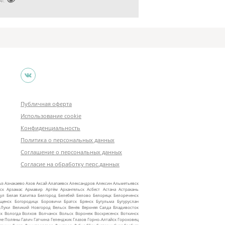

2401999
Публичная оферта
Использование cookie
Конфиденциальность
Политика о персональных данных
Соглашение о персональных данных
Согласие на обработку перс.данных
ыз
Азнакаево
Азов
Аксай
Алапаевск
Александров
Алексин
Альметьевск
ск
Арзамас
Армавир
Артём
Архангельск
Асбест
Астана
Астрахань
ул
Белая Калитва
Белгород
Белебей
Белово
Белорецк
Белореченск
ещенск
Богородицк
Боровичи
Братск
Брянск
Бугульма
Бугуруслан
 Луки
Великий Новгород
Вельск
Венёв
Верхняя Салда
Владивосток
ск
Вологда
Волхов
Волчанск
Вольск
Воронеж
Воскресенск
Воткинск
ие Поляны
Галич
Гатчина
Геленджик
Глазов
Горно‑Алтайск
Гороховец