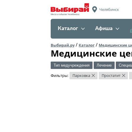
Челябинск
Места и события Челябинска
Каталог
Афиша
/
/
Выбирай.ру
Каталог
Медицинские ц
Медицинские це
Тип медучреждения
Лечение
Специа
Фильтры:
Парковка
Простатит
×
×