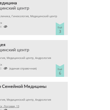
медицина
цинский центр
клиника, Гинекология, Медицинский центр
ск

2400303
Ещё
3
цея
цинский центр
гия, Медицинский центр, Андрология
ск

 2370682 (единая справочная)
Ещё
6
р Семейной Медицины
гия, Медицинский центр, Андрология
к, Логовая, 13