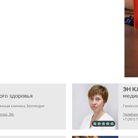
ЭН 
ого здоровья
меди
нская клиника, Бесплодие
Гинеколо
тора, 34г
Челябинс
+7 (351) 