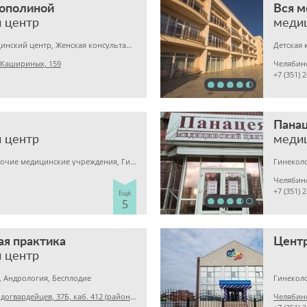
Тополиной
Вся 
 центр
меди
Гинекология, Медицинский центр, Женская консультация
Детская 
 Кашириных, 159
Челябин
+7 (351) 
Пана
 центр
меди
Детская клиника, Прочие медицинские учреждения, Гинекология
Гинеколо
Челябин
+7 (351)
Ещё
5
ая практика
Цент
 центр
 Андрология, Бесплодие
Гинеколо
Челябинск, ул. Молодогвардейцев, 37Б, каб. 412 (район больницы скорой помощи)
Челябинс