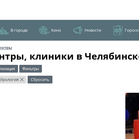
В городе
Кино
Новости
Гороск
ентры
нтры, клиники в Челябинск
лизация
Фильтры
Урология
Сбросить
×