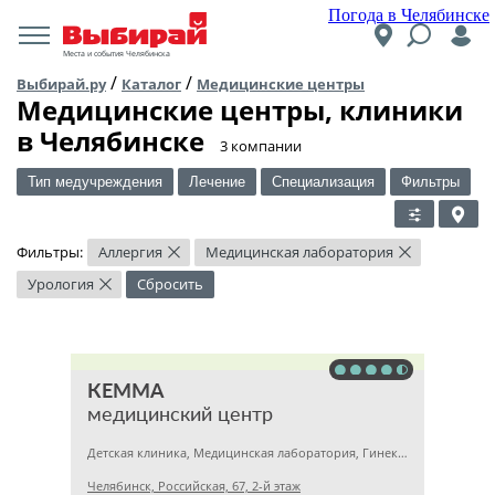
Погода в Челябинске
Места и события Челябинска
/
/
Выбирай.ру
Каталог
Медицинские центры
Медицинские центры, клиники
в Челябинске
​3 компании
Тип медучреждения
Лечение
Специализация
Фильтры
Фильтры:
Аллергия
Медицинская лаборатория
×
×
Урология
Сбросить
×
КЕММА
медицинский центр
Детская клиника, Медицинская лаборатория, Гинекология
Челябинск, Российская, 67, 2-й этаж