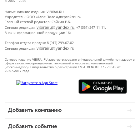
© 2007—2026
Наименование издания: VIBIRAI.RU
Учредитель: ООО «Алое Поле Адвертайзинг».
Главный сетевой редактор: Сайкин Е.Б.
vibirairu@yandex.ru
Сетевая редакция:
, +7 (351) 247-11-11.
Знак информационной продукции: 16+.
Телефон отдела продаж: 8 (917) 299-67-02
vibirairu@yandex.ru
Сетевая редакция:
Сетевое издание VIBIRAI.RU зарегистрировано в Федеральной службе по надзору в
сфере связи, информационных технологий и массовых коммуникаций
(Роскомнадзор). Свидетельство о регистрации СМИ ЭЛ № ФС 77 - 70345 от
20.07.2017 года
Добавить компанию
Добавить событие