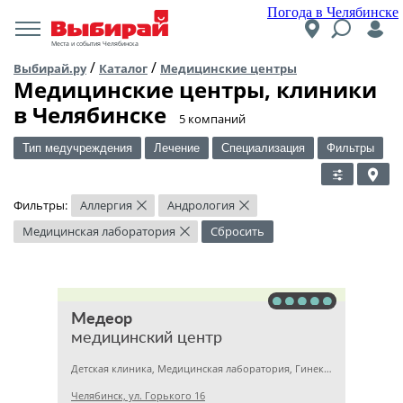
Погода в Челябинске
Места и события Челябинска
/
/
Выбирай.ру
Каталог
Медицинские центры
Медицинские центры, клиники
в Челябинске
​5 компаний
Тип медучреждения
Лечение
Специализация
Фильтры
Фильтры:
Аллергия
Андрология
×
×
Медицинская лаборатория
Сбросить
×
Медеор
медицинский центр
Детская клиника, Медицинская лаборатория, Гинекология
Челябинск, ул. Горького 16