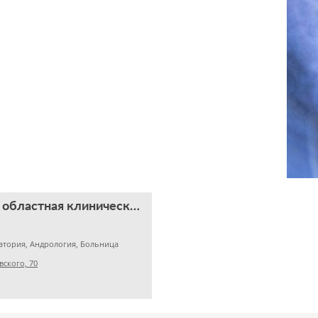
Челябинская областная клиническая больница
атория, Андрология, Больница
вского, 70