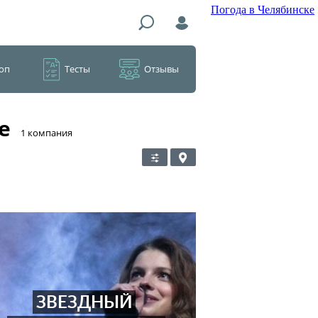
Погода в Челябинске
оп
Тесты
Отзывы
е
​1 компания
ЗВЕЗДНЫЙ