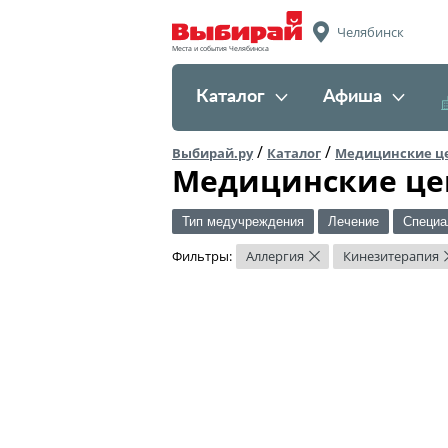
Челябинск
Места и события Челябинска
Каталог
Афиша
/
/
Выбирай.ру
Каталог
Медицинские ц
Медицинские це
Тип медучреждения
Лечение
Специа
Фильтры:
Аллергия
Кинезитерапия
×