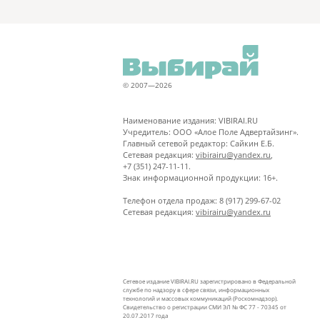
© 2007—2026
Наименование издания: VIBIRAI.RU
Учредитель: ООО «Алое Поле Адвертайзинг».
Главный сетевой редактор: Сайкин Е.Б.
Сетевая редакция:
vibirairu@yandex.ru
,
+7 (351) 247-11-11.
Знак информационной продукции: 16+.
Телефон отдела продаж: 8 (917) 299-67-02
Сетевая редакция:
vibirairu@yandex.ru
Сетевое издание VIBIRAI.RU зарегистрировано в Федеральной
службе по надзору в сфере связи, информационных
технологий и массовых коммуникаций (Роскомнадзор).
Свидетельство о регистрации СМИ ЭЛ № ФС 77 - 70345 от
20.07.2017 года