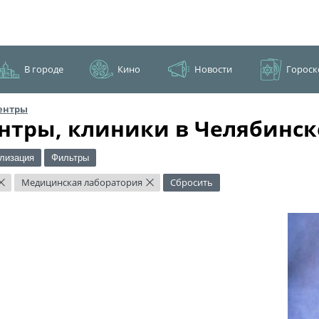
В городе
Кино
Новости
Гороск
ентры
нтры, клиники в Челябинск
лизация
Фильтры
Медицинская лаборатория
Сбросить
×
×