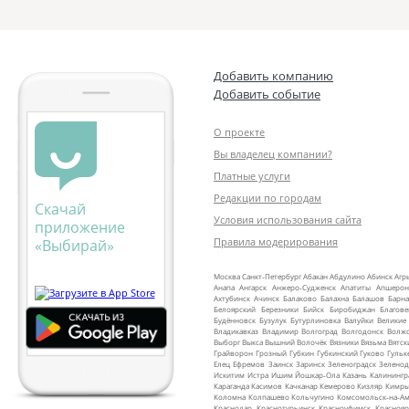
Добавить компанию
Добавить событие
О проекте
Вы владелец компании?
Платные услуги
Редакции по городам
Скачай
Условия использования сайта
приложение
Правила модерирования
«Выбирай»
Москва
Санкт‑Петербург
Абакан
Абдулино
Абинск
Агр
Анапа
Ангарск
Анжеро‑Судженск
Апатиты
Апшерон
Ахтубинск
Ачинск
Балаково
Балахна
Балашов
Барна
Белоярский
Березники
Бийск
Биробиджан
Благов
Будённовск
Бузулук
Бутурлиновка
Валуйки
Великие
Владикавказ
Владимир
Волгоград
Волгодонск
Волж
Выборг
Выкса
Вышний Волочёк
Вязники
Вязьма
Вятск
Грайворон
Грозный
Губкин
Губкинский
Гуково
Гульк
Елец
Ефремов
Заинск
Заринск
Зеленоградск
Зеленод
Искитим
Истра
Ишим
Йошкар‑Ола
Казань
Калинингр
Караганда
Касимов
Качканар
Кемерово
Кизляр
Кимр
Коломна
Колпашево
Кольчугино
Комсомольск‑на‑Ам
Краснодар
Краснотурьинск
Красноуфимск
Краснояр