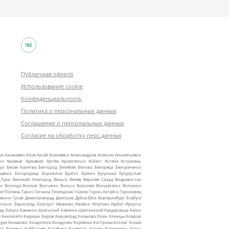
Публичная оферта
Использование cookie
Конфиденциальность
Политика о персональных данных
Соглашение о персональных данных
Согласие на обработку перс.данных
ыз
Азнакаево
Азов
Аксай
Алапаевск
Александров
Алексин
Альметьевск
ск
Арзамас
Армавир
Артём
Архангельск
Асбест
Астана
Астрахань
ул
Белая Калитва
Белгород
Белебей
Белово
Белорецк
Белореченск
ещенск
Богородицк
Боровичи
Братск
Брянск
Бугульма
Бугуруслан
 Луки
Великий Новгород
Вельск
Венёв
Верхняя Салда
Владивосток
ск
Вологда
Волхов
Волчанск
Вольск
Воронеж
Воскресенск
Воткинск
ие Поляны
Галич
Гатчина
Геленджик
Глазов
Горно‑Алтайск
Гороховец
евичи
Гусев
Димитровград
Дмитров
Дубна
Ейск
Екатеринбург
Елабуга
ольск
Зерноград
Златоуст
Иваново
Ижевск
Ипатово
Ирбит
Иркутск
ад
Калуга
Каменск‑Уральский
Каменск‑Шахтинский
Кандалакша
Канск
ы
Кингисепп
Кириши
Киров
Кировград
Климово
Клин
Клинцы
Ковров
уре
Конаково
Кондопога
Кондрово
Коряжма
Кострома
Котлас
Кохма
ск
Кузнецк
Куйбышев
Кулебаки
Кумертау
Курган
Курганинск
Курск