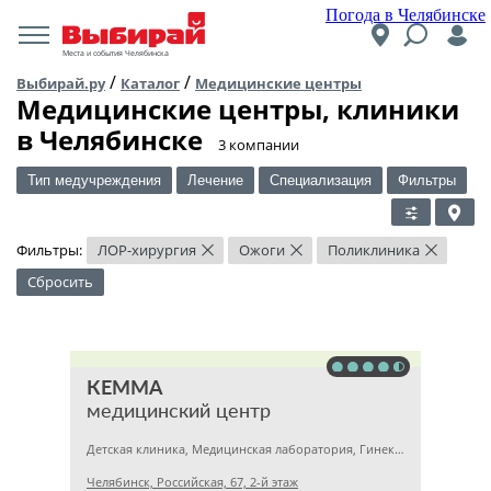
Погода в Челябинске
Места и события Челябинска
/
/
Выбирай.ру
Каталог
Медицинские центры
Медицинские центры, клиники
в Челябинске
​3 компании
Тип медучреждения
Лечение
Специализация
Фильтры
Фильтры:
ЛОР-хирургия
Ожоги
Поликлиника
×
×
×
Сбросить
КЕММА
медицинский центр
Детская клиника, Медицинская лаборатория, Гинекология
Челябинск, Российская, 67, 2-й этаж